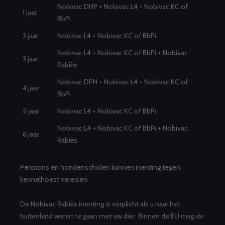
Nobivac DHP + Nobivac L4 + Nobivac KC of
1 jaar
BbPi
2 jaar
Nobivac L4 + Nobivac KC of BbPi
Nobivac L4 + Nobivac KC of BbPi + Nobivac
3 jaar
Rabiës
Nobivac DPH + Nobivac L4 + Nobivac KC of
4 jaar
BbPi
5 jaar
Nobivac L4 + Nobivac KC of BbPi
Nobivac L4 + Nobivac KC of BbPi + Nobivac
6 jaar
Rabiës
Pensions en hondenscholen kunnen inenting tegen
kennelhoest vereisen.
De Nobivac Rabiës inenting is verplicht als u naar het
buitenland wenst te gaan met uw dier. Binnen de EU mag de