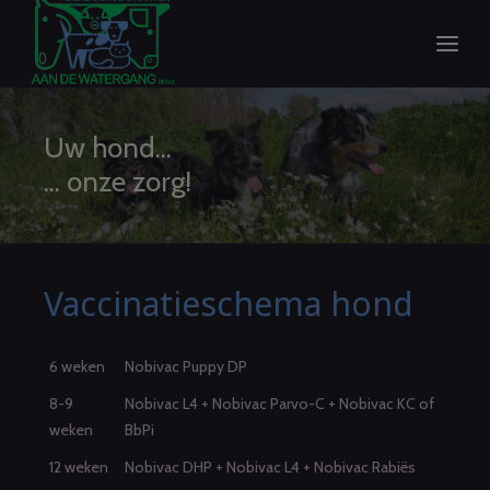
Uw hond...
... onze zorg!
Vaccinatieschema hond
6 weken
Nobivac Puppy DP
8-9
Nobivac L4 + Nobivac Parvo-C + Nobivac KC of
weken
BbPi
12 weken
Nobivac DHP + Nobivac L4 + Nobivac Rabiës