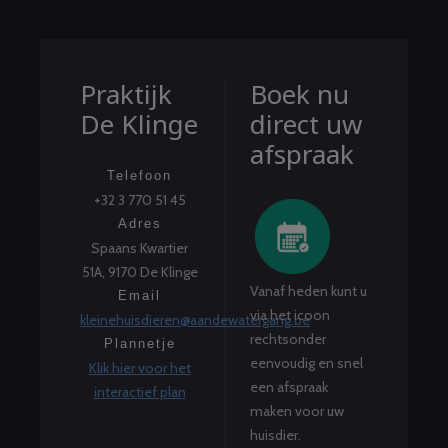
Praktijk
Boek nu
De Klinge
direct uw
afspraak
Telefoon
+32 3 770 51 45
Adres
Spaans Kwartier
51A, 9170 De Klinge
Vanaf heden kunt u
Email
via het icoon
kleinehuisdieren@aandewatergang.be
rechtsonder
Plannetje
eenvoudig en snel
Klik hier voor het
een afspraak
interactief plan
maken voor uw
huisdier.