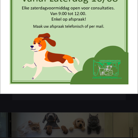
Boek uw online
afspraak
Vanaf heden kunt u via het
icoon
rechtsonder
eenvoudig
en
snel
een
afspraak maken voor uw huisdier
.
Klik op het icoon en kies een tijdstip
dat u het beste uitkomt.
Wij staan klaar om uw trouwe vriend de beste zorg
te bieden!