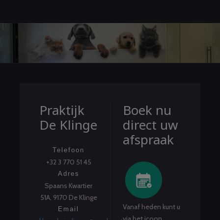
Praktijk
Boek nu
De Klinge
direct uw
afspraak
Telefoon
+32 3 770 51 45
Adres
Spaans Kwartier
51A, 9170 De Klinge
Vanaf heden kunt u
Email
via het icoon