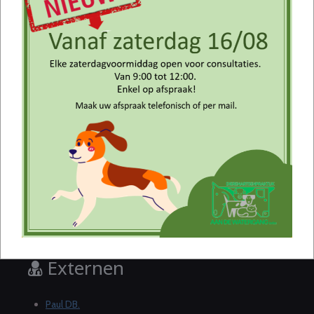
Dierenartsen
Dilyana R
.
Pauline V.
Marie-Emilie
Assistentes
Vienna DP.
Isabelle F.
Externen
Paul DB.