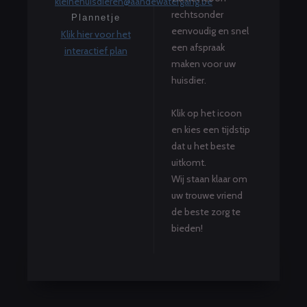
kleinehuisdieren@aandewatergang.be
rechtsonder
Plannetje
eenvoudig en snel
Klik hier voor het
een afspraak
interactief plan
maken voor uw
huisdier.
Klik op het icoon
en kies een tijdstip
dat u het beste
uitkomt.
Wij staan klaar om
uw trouwe vriend
de beste zorg te
bieden!