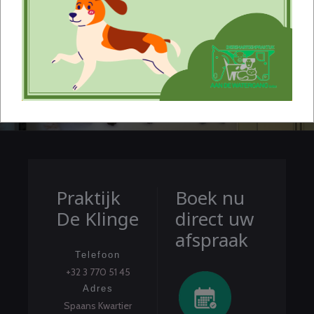
Wij staan klaar om uw trouwe vriend de beste zorg
te bieden!
Praktijk
Boek nu
De Klinge
direct uw
afspraak
Telefoon
+32 3 770 51 45
Adres
Spaans Kwartier