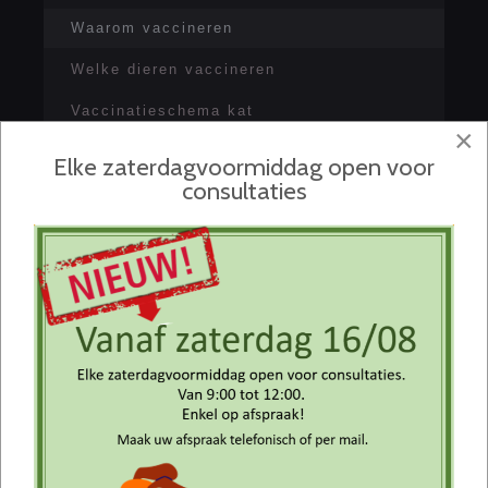
Waarom vaccineren
Welke dieren vaccineren
Vaccinatieschema kat
×
Belangrijke ziekten bij de kat
Elke zaterdagvoormiddag open voor
consultaties
Boek uw online
afspraak
Vanaf heden kunt u via het
icoon
rechtsonder
eenvoudig
en
snel
een
afspraak maken voor uw huisdier
.
Klik op het icoon en kies een tijdstip
dat u het beste uitkomt.