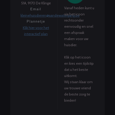
51A, 9170 De Klinge
Vanaf heden kunt u
Email
via het icoon
kleinehuisdieren@aandewatergang.be
rechtsonder
Plannetje
eenvoudig en snel
Klik hier voor het
een afspraak
interactief plan
maken voor uw
huisdier.
Klik op het icoon
en kies een tijdstip
dat u het beste
uitkomt.
Wij staan klaar om
uw trouwe vriend
de beste zorg te
bieden!