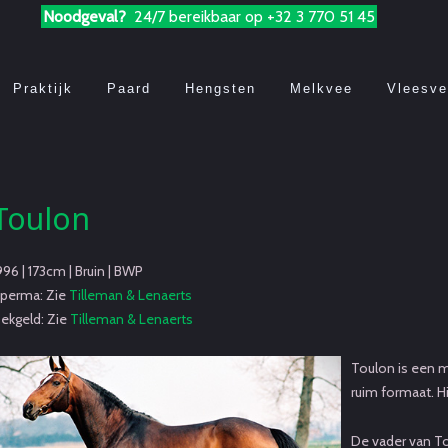
Noodgeval?
24/7 bereikbaar op +32 3 770 51 45
Praktijk
Paard
Hengsten
Melkvee
Vleesv
Toulon
996 | 173cm | Bruin | BWP
perma: Zie
Tilleman & Lenaerts
ekgeld: Zie
Tilleman & Lenaerts
Toulon is een m
ruim formaat. H
De vader van Tou