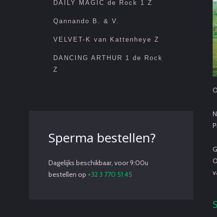
DAILY MAGIC de Rock 1 Z
Qannando B. & V.
VELVET-K van Kattenheye Z
DANCING ARTHUR 1 de Rock
Z
O
N
P
Sperma bestellen?
G
O
Dagelijks beschikbaar, voor 9:00u
v
bestellen op
+32 3 770 51 45