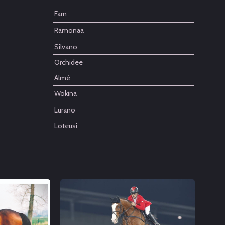
Farn
Ramonaa
Silvano
Orchidee
Almé
Wokina
Lurano
Loteusi