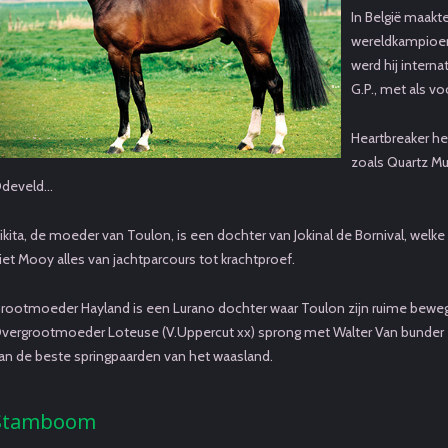
In België maakte
wereldkampioens
werd hij intern
G.P., met als vo
Heartbreaker he
zoals Quartz M
develd…
ikita, de moeder van Toulon, is een dochter van Jokinal de Bornival, we
iet Mooy alles van jachtparcours tot krachtproef.
rootmoeder Hayland is een Lurano dochter waar Toulon zijn ruime beweg
vergrootmoeder Loteuse (V.Uppercut xx) sprong met Walter Van bunder een
an de beste springpaarden van het waasland.
Stamboom