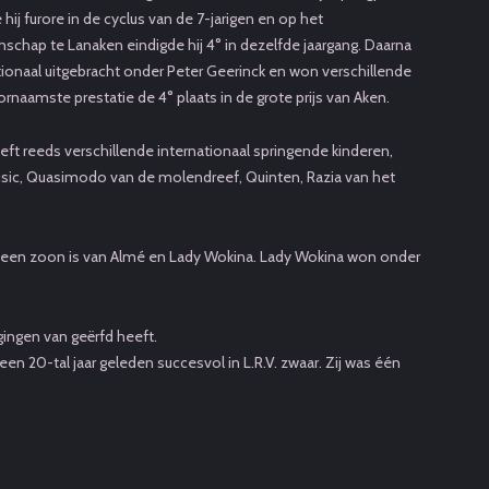
 hij furore in de cyclus van de 7-jarigen en op het
chap te Lanaken eindigde hij 4° in dezelfde jaargang. Daarna
ationaal uitgebracht onder Peter Geerinck en won verschillende
ornaamste prestatie de 4° plaats in de grote prijs van Aken.
eft reeds verschillende internationaal springende kinderen,
usic, Quasimodo van de molendreef, Quinten, Razia van het
lke een zoon is van Almé en Lady Wokina. Lady Wokina won onder
ingen van geërfd heeft.
 20-tal jaar geleden succesvol in L.R.V. zwaar. Zij was één